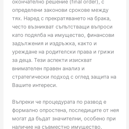
окончателно решение (final order), с
определени законови срокове между
тях. Наред с прекратяването на брака,
често възникват съпътстващи въпроси
като подялба на имущество, финансови
задължения и издръжка, както и
уреждане на родителски права и грижи
за деца. Тези аспекти изискват
внимателен правен анализ и
стратегически подход с оглед защита на
Вашите интереси.
Въпреки че процедурата по развод е
формално опростена, последиците от нея
могат да бъдат значителни, особено при
наличие на съвместно имущество,