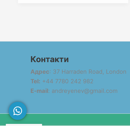
Контакти
Адрес
: 37 Harraden Road, London
Tel:
+44 7780 242 982
E-mail
: andreyenev@gmail.com