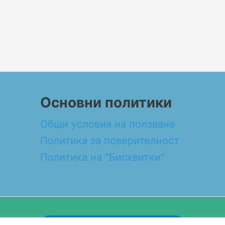
Основни политики
Общи условия на ползване
Политика за поверителност
Политика на "Бисквитки"
Design by WEB DEV FOR ALL