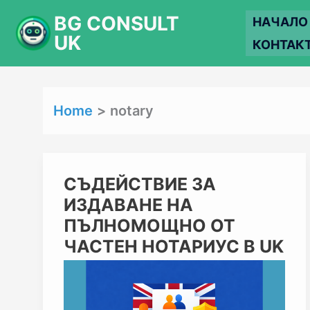
Skip
BG CONSULT
НАЧАЛО
to
UK
КОНТАК
content
Home
notary
СЪДЕЙСТВИЕ
СЪДЕЙСТВИЕ ЗА
ЗА
ИЗДАВАНЕ НА
ИЗДАВАНЕ
НА
ПЪЛНОМОЩНО ОТ
ПЪЛНОМОЩНО
ЧАСТЕН НОТАРИУС В UK
ОТ
ЧАСТЕН
НОТАРИУС
В
UK