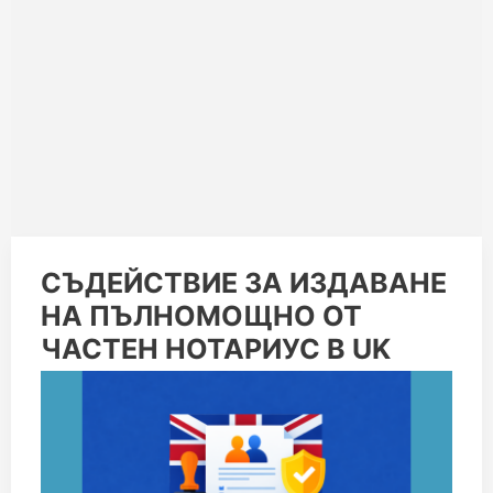
СЪДЕЙСТВИЕ
СЪДЕЙСТВИЕ ЗА ИЗДАВАНЕ
ЗА
НА ПЪЛНОМОЩНО ОТ
ИЗДАВАНЕ
НА
ЧАСТЕН НОТАРИУС В UK
ПЪЛНОМОЩНО
ОТ
ЧАСТЕН
НОТАРИУС
В
UK