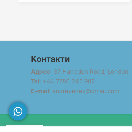
Контакти
Адрес
: 37 Harraden Road, London
Tel:
+44 7780 242 982
E-mail
: andreyenev@gmail.com
BG