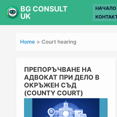
Skip
BG CONSULT
НАЧАЛО
to
UK
КОНТАК
content
Home
Court hearing
ПРЕПОРЪЧВАНЕ
ПРЕПОРЪЧВАНЕ НА
НА
АДВОКАТ ПРИ ДЕЛО В
АДВОКАТ
ПРИ
ОКРЪЖЕН СЪД
ДЕЛО
(COUNTY COURT)
В
ОКРЪЖЕН
СЪД
(COUNTY
COURT)