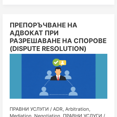
ПРЕПОРЪЧВАНЕ
ПРЕПОРЪЧВАНЕ НА
НА
АДВОКАТ ПРИ
АДВОКАТ
ПРИ
РАЗРЕШАВАНЕ НА СПОРОВЕ
РАЗРЕШАВАНЕ
НА
(DISPUTE RESOLUTION)
СПОРОВЕ
(DISPUTE
RESOLUTION)
ПРАВНИ УСЛУГИ
/
ADR
,
Arbitration
,
Mediation
,
Negotiation
,
ПРАВНИ УСЛУГИ /