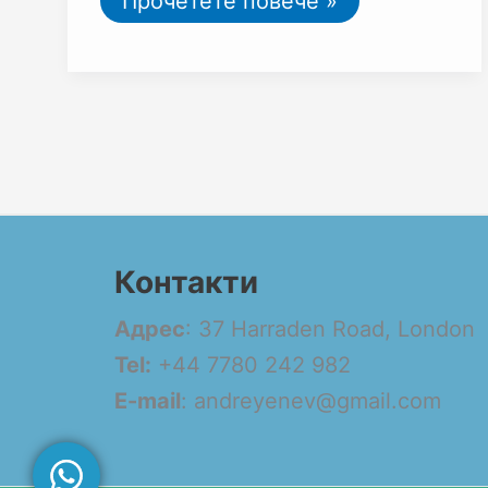
Прочетете повече »
Контакти
Адрес
: 37 Harraden Road, London
Tel:
+44 7780 242 982
E-mail
: andreyenev@gmail.com