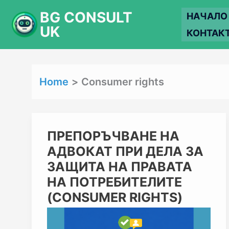
Skip
BG CONSULT
НАЧАЛО
to
UK
КОНТАК
content
Home
Consumer rights
ПРЕПОРЪЧВАНЕ
ПРЕПОРЪЧВАНЕ НА
НА
АДВОКАТ ПРИ ДЕЛА ЗА
АДВОКАТ
ПРИ
ЗАЩИТА НА ПРАВАТА
ДЕЛА
НА ПОТРЕБИТЕЛИТЕ
ЗА
ЗАЩИТА
(CONSUMER RIGHTS)
НА
ПРАВАТА
НА