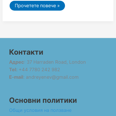
Прочетете повече »
Контакти
Адрес
: 37 Harraden Road, London
Tel:
+44 7780 242 982
E-mail
: andreyenev@gmail.com
Основни политики
Общи условия на ползване