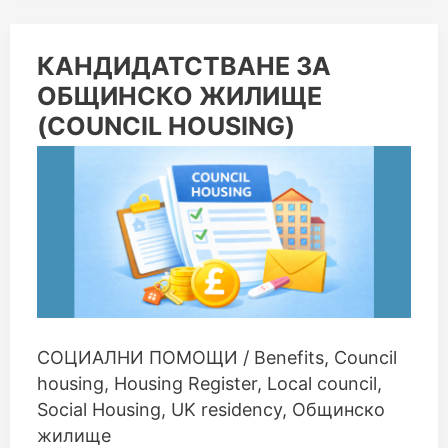
КАНДИДАТСТВАНЕ
КАНДИДАТСТВАНЕ ЗА
ЗА
ОБЩИНСКО ЖИЛИЩЕ
ОБЩИНСКО
ЖИЛИЩЕ
(COUNCIL HOUSING)
(COUNCIL
HOUSING)
СОЦИАЛНИ ПОМОЩИ
/
Benefits
,
Council
housing
,
Housing Register
,
Local council
,
Social Housing
,
UK residency
,
Общинско
жилище