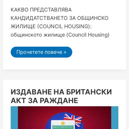
КАКВО ПРЕДСТАВЛЯВА
КАНДИДАТСТВАНЕТО ЗА ОБЩИНСКО
ЖИЛИЩЕ (COUNCIL HOUSING):
общинското жилище (Council Housing)
Прочетете повече »
ИЗДАВАНЕ
ИЗДАВАНЕ НА БРИТАНСКИ
НА
АКТ ЗА РАЖДАНЕ
БРИТАНСКИ
АКТ
ЗА
РАЖДАНЕ