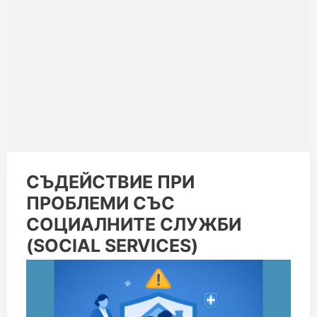
СЪДЕЙСТВИЕ
СЪДЕЙСТВИЕ ПРИ
ПРИ
ПРОБЛЕМИ СЪС
ПРОБЛЕМИ
СЪС
СОЦИАЛНИТЕ СЛУЖБИ
СОЦИАЛНИТЕ
СЛУЖБИ
(SOCIAL SERVICES)
(SOCIAL
SERVICES)