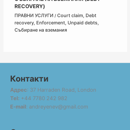
RECOVERY)
ПРАВНИ УСЛУГИ
Court claim
,
Debt
/
recovery
,
Enforcement
,
Unpaid debts
,
Събиране на вземания
Контакти
Адрес
: 37 Harraden Road, London
Tel:
+44 7780 242 982
E-mail
: andreyenev@gmail.com