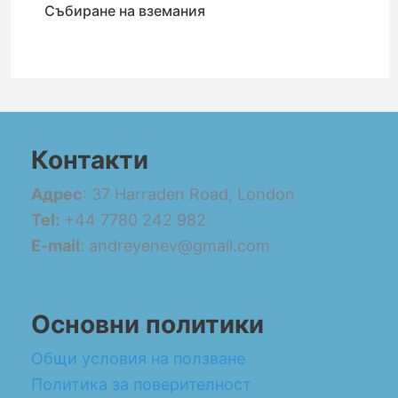
Събиране на вземания
Контакти
Адрес
: 37 Harraden Road, London
Tel:
+44 7780 242 982
E-mail
: andreyenev@gmail.com
Основни политики
Общи условия на ползване
Политика за поверителност