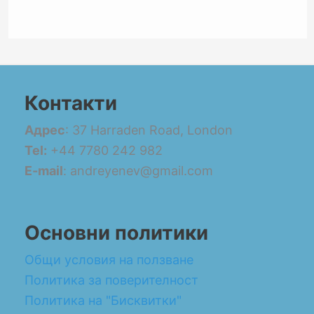
Контакти
Адрес
: 37 Harraden Road, London
Tel:
+44 7780 242 982
E-mail
: andreyenev@gmail.com
Основни политики
Общи условия на ползване
Политика за поверителност
Политика на "Бисквитки"