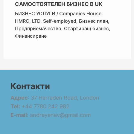
САМОСТОЯТЕЛЕН БИЗНЕС В UK
БИЗНЕС УСЛУГИ
Companies House
,
/
HMRC
,
LTD
,
Self-employed
,
Бизнес план
,
Предприемачество
,
Стартиращ бизнес
,
Финансиране
Контакти
Адрес
: 37 Harraden Road, London
Tel:
+44 7780 242 982
E-mail
: andreyenev@gmail.com