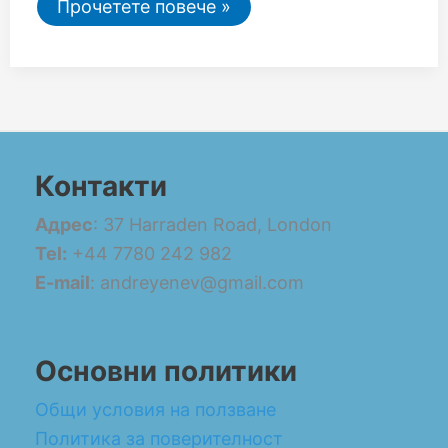
Прочетете повече »
Контакти
Адрес
: 37 Harraden Road, London
Tel:
+44 7780 242 982
E-mail
: andreyenev@gmail.com
Основни политики
Общи условия на ползване
Политика за поверителност