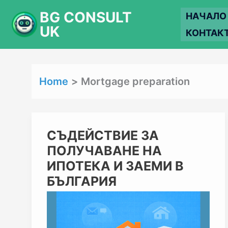
Skip
BG CONSULT
НАЧАЛО
to
UK
КОНТАК
content
Home
Mortgage preparation
СЪДЕЙСТВИЕ
СЪДЕЙСТВИЕ ЗА
ЗА
ПОЛУЧАВАНЕ НА
ПОЛУЧАВАНЕ
НА
ИПОТЕКА И ЗАЕМИ В
ИПОТЕКА
БЪЛГАРИЯ
И
ЗАЕМИ
В
БЪЛГАРИЯ