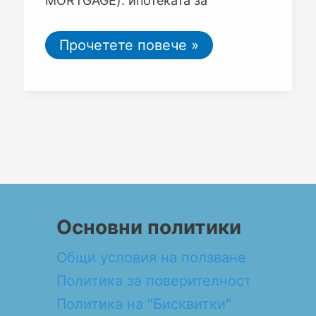
MORTGAGE): ипотеката за
Прочетете повече »
Основни политики
Общи условия на ползване
Политика за поверителност
Политика на "Бисквитки"