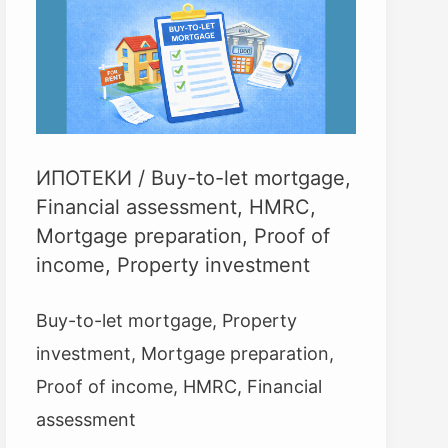
LET
ИПОТЕКА
(ЗА
ВТОРО
ЖИЛИЩЕ)
ИПОТЕКИ
/
Buy-to-let mortgage
,
Financial assessment
,
HMRC
,
Mortgage preparation
,
Proof of
income
,
Property investment
Buy-to-let mortgage, Property
investment, Mortgage preparation,
Proof of income, HMRC, Financial
assessment