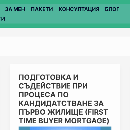
ЗА МЕН
ПАКЕТИ
КОНСУЛТАЦИЯ
БЛОГ
ТИ
ПОДГОТОВКА
ПОДГОТОВКА И
И
СЪДЕЙСТВИЕ ПРИ
СЪДЕЙСТВИЕ
ПРИ
ПРОЦЕСА ПО
ПРОЦЕСА
КАНДИДАТСТВАНЕ ЗА
ПО
КАНДИДАТСТВАНЕ
ПЪРВО ЖИЛИЩЕ (FIRST
ЗА
TIME BUYER MORTGAGE)
ПЪРВО
ЖИЛИЩЕ