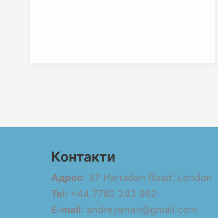
Контакти
Адрес
: 37 Harraden Road, London
Tel:
+44 7780 242 982
E-mail
: andreyenev@gmail.com