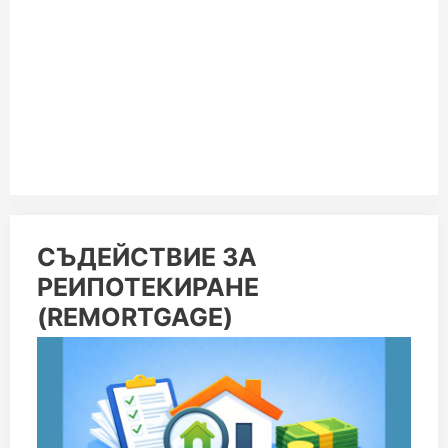
СЪДЕЙСТВИЕ
СЪДЕЙСТВИЕ ЗА
ЗА
РЕИПОТЕКИРАНЕ
РЕИПОТЕКИРАНЕ
(REMORTGAGE)
(REMORTGAGE)