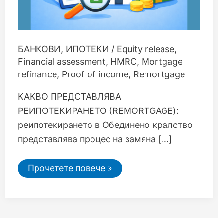
БАНКОВИ
,
ИПОТЕКИ
/
Equity release
,
Financial assessment
,
HMRC
,
Mortgage
refinance
,
Proof of income
,
Remortgage
КАКВО ПРЕДСТАВЛЯВА
РЕИПОТЕКИРАНЕТО (REMORTGAGE):
реипотекирането в Обединено кралство
представлява процес на замяна […]
Прочетете повече »