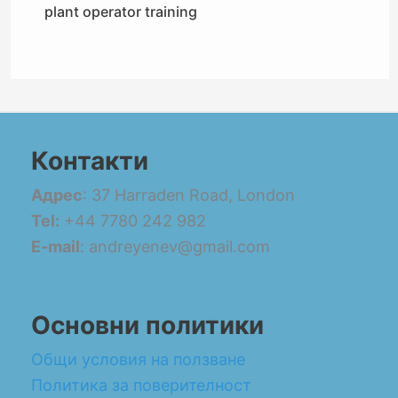
plant operator training
Контакти
Адрес
: 37 Harraden Road, London
Tel:
+44 7780 242 982
E-mail
: andreyenev@gmail.com
Основни политики
Общи условия на ползване
Политика за поверителност