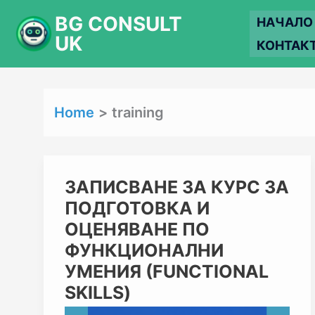
Skip
BG CONSULT
НАЧАЛО
to
UK
КОНТАК
content
Home
training
ЗАПИСВАНЕ
ЗАПИСВАНЕ ЗА КУРС ЗА
ЗА
ПОДГОТОВКА И
КУРС
ЗА
ОЦЕНЯВАНЕ ПО
ПОДГОТОВКА
ФУНКЦИОНАЛНИ
И
ОЦЕНЯВАНЕ
УМЕНИЯ (FUNCTIONAL
ПО
SKILLS)
ФУНКЦИОНАЛНИ
УМЕНИЯ