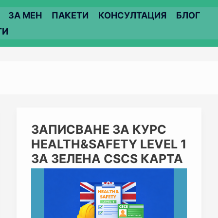
ЗА МЕН
ПАКЕТИ
КОНСУЛТАЦИЯ
БЛОГ
ТИ
ЗАПИСВАНЕ
ЗАПИСВАНЕ ЗА КУРС
ЗА
HEALTH&SAFETY LEVEL 1
КУРС
HEALTH&SAFETY
ЗА ЗЕЛЕНА CSCS КАРТА
LEVEL
1
ЗА
ЗЕЛЕНА
CSCS
КАРТА