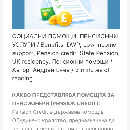
СОЦИАЛНИ ПОМОЩИ
,
ПЕНСИОННИ
УСЛУГИ
/
Benefits
,
DWP
,
Low income
support
,
Pension credit
,
State Pension
,
UK residency
,
Пенсионни помощи
/
Автор:
Андрей Енев
/
3 minutes of
reading
КАКВО ПРЕДСТАВЛЯВА ПОМОЩТА ЗА
ПЕНСИОНЕРИ (PENSION CREDIT):
Pension Credit е държавна помощ в
Обединено кралство, предназначена да
допълва доходите на лица в пенсионна