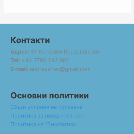
Контакти
Адрес
: 37 Harraden Road, London
Tel:
+44 7780 242 982
E-mail
: andreyenev@gmail.com
Основни политики
Общи условия на ползване
Политика за поверителност
Политика на "Бисквитки"