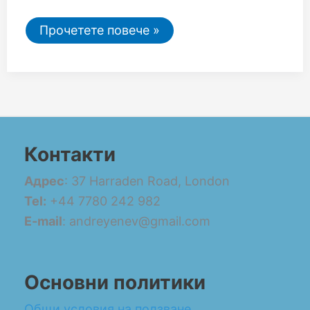
Прочетете повече »
Контакти
Адрес
: 37 Harraden Road, London
Tel:
+44 7780 242 982
E-mail
: andreyenev@gmail.com
Основни политики
Общи условия на ползване