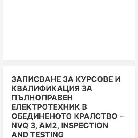
ЗАПИСВАНЕ
ЗАПИСВАНЕ ЗА КУРСОВЕ И
ЗА
КВАЛИФИКАЦИЯ ЗА
КУРСОВЕ
И
ПЪЛНОПРАВЕН
КВАЛИФИКАЦИЯ
ЗА
ЕЛЕКТРОТЕХНИК В
ПЪЛНОПРАВЕН
ОБЕДИНЕНОТО КРАЛСТВО –
ЕЛЕКТРОТЕХНИК
В
NVQ 3, AM2, INSPECTION
ОБЕДИНЕНОТО
КРАЛСТВО
AND TESTING
–