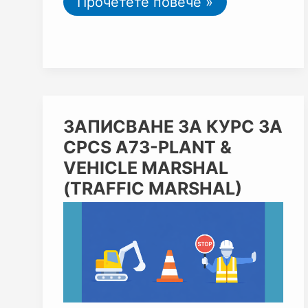
Прочетете повече »
ЗАПИСВАНЕ
ЗАПИСВАНЕ ЗА КУРС ЗА
ЗА
CPCS A73-PLANT &
КУРС
ЗА
VEHICLE MARSHAL
CPCS
(TRAFFIC MARSHAL)
A73-
PLANT
&
VEHICLE
MARSHAL
(TRAFFIC
MARSHAL)