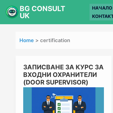
Skip
BG CONSULT
НАЧАЛО
to
UK
КОНТАК
content
Home
certification
ЗАПИСВАНЕ
ЗАПИСВАНЕ ЗА КУРС ЗА
ЗА
ВХОДНИ ОХРАНИТЕЛИ
КУРС
ЗА
(DOOR SUPERVISOR)
ВХОДНИ
ОХРАНИТЕЛИ
(DOOR
SUPERVISOR)