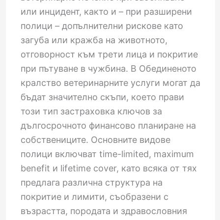
или инцидент, както и – при разширени
полици – допълнителни рискове като
загуба или кражба на животното,
отговорност към трети лица и покритие
при пътуване в чужбина. В Обединеното
кралство ветеринарните услуги могат да
бъдат значително скъпи, което прави
този тип застраховка ключов за
дългосрочното финансово планиране на
собствениците. Основните видове
полици включват time-limited, maximum
benefit и lifetime cover, като всяка от тях
предлага различна структура на
покритие и лимити, съобразени с
възрастта, породата и здравословния