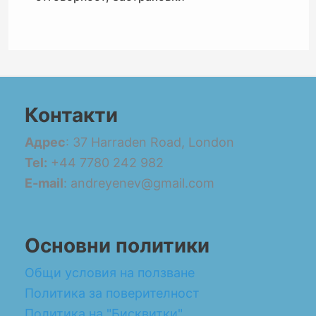
Контакти
Адрес
: 37 Harraden Road, London
Tel:
+44 7780 242 982
E-mail
: andreyenev@gmail.com
Основни политики
Общи условия на ползване
Политика за поверителност
Политика на "Бисквитки"