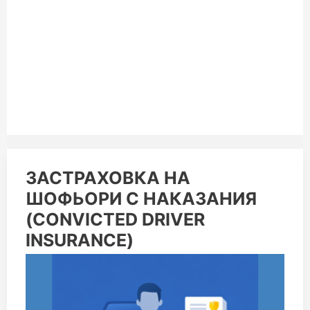
ЗАСТРАХОВКА
ЗАСТРАХОВКА НА
НА
ШОФЬОРИ С НАКАЗАНИЯ
ШОФЬОРИ
С
(CONVICTED DRIVER
НАКАЗАНИЯ
(CONVICTED
INSURANCE)
DRIVER
INSURANCE)