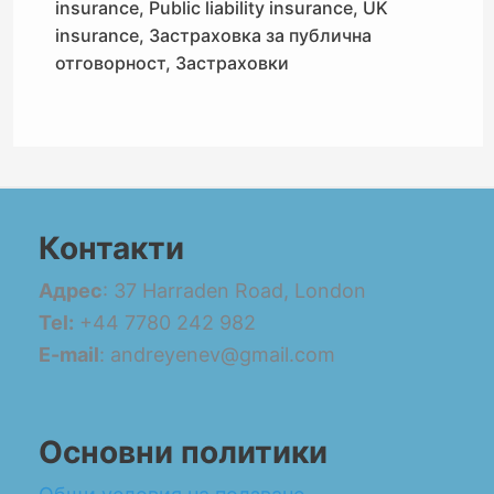
insurance
,
Public liability insurance
,
UK
insurance
,
Застраховка за публична
отговорност
,
Застраховки
Контакти
Адрес
: 37 Harraden Road, London
Tel:
+44 7780 242 982
E-mail
: andreyenev@gmail.com
Основни политики