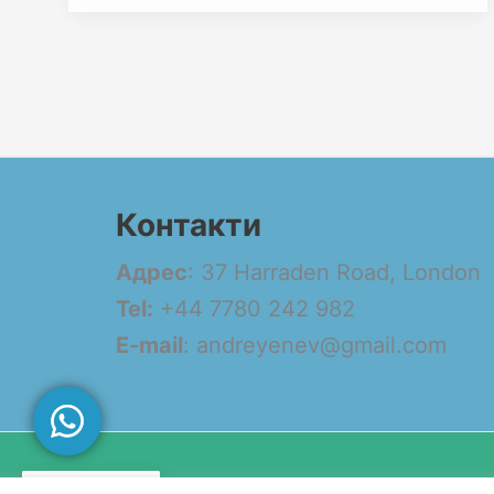
Контакти
Адрес
: 37 Harraden Road, London
Tel:
+44 7780 242 982
E-mail
: andreyenev@gmail.com