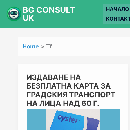
Skip
BG CONSULT
НАЧАЛО
to
UK
КОНТАК
content
Home
Tfl
ИЗДАВАНЕ
ИЗДАВАНЕ НА
НА
БЕЗПЛАТНА КАРТА ЗА
БЕЗПЛАТНА
КАРТА
ГРАДСКИЯ ТРАНСПОРТ
ЗА
НА ЛИЦА НАД 60 Г.
ГРАДСКИЯ
ТРАНСПОРТ
НА
ЛИЦА
НАД