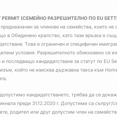
 PERMIT (СЕМЕЙНО РАЗРЕШИТЕЛНО ПО EU SETT
предназначен за членове на семейства, които не 
що в Обединено кралство, като тази връзка е същ
атстване. Това е ограничен и специфичен имигра
елени условия. Разрешителното обикновено се из
 и последващо кандидатстване за статут по EU Set
ханизъм, който не изисква държавна такса към Hom
та.
допустимо кандидатстването, трябва да се докаж
нала преди 31.12.2020 г. Допустими са съпруг/с
те, родител или друг допустим член на семейств