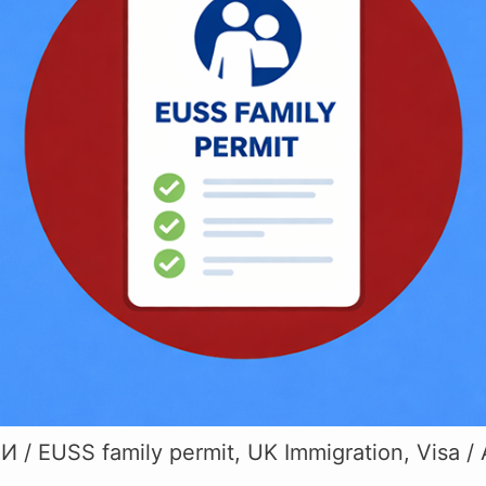
ЗИ
/
EUSS family permit
,
UK Immigration
,
Visa
/ 