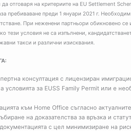
да отговаря на критериите на EU Settlement Sche
база пребиваване преди 1 януари 2021 г. Необходи
стване. При неженени партньори обикновено се 
о тези условия не са изпълнени, кандидатстванет
ржавни такси и различни изисквания.
А:
ертна консултация с лицензиран имиграци
а условията за EUSS Family Permit или е не
цията към Home Office съгласно актуалните 
ъбиране на доказателства за връзка и статут
документацията с цел минимизиране на риск