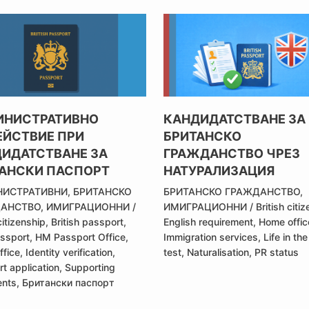
ИНИСТРАТИВНО
КАНДИДАТСТВАНЕ ЗА
ЙСТВИЕ ПРИ
БРИТАНСКО
ИДАТСТВАНЕ ЗА
ГРАЖДАНСТВО ЧРЕЗ
АНСКИ ПАСПОРТ
НАТУРАЛИЗАЦИЯ
ИСТРАТИВНИ
,
БРИТАНСКО
БРИТАНСКО ГРАЖДАНСТВО
,
АНСТВО
,
ИМИГРАЦИОННИ
/
ИМИГРАЦИОННИ
/
British citi
citizenship
,
British passport
,
English requirement
,
Home offic
assport
,
HM Passport Office
,
Immigration services
,
Life in th
ffice
,
Identity verification
,
test
,
Naturalisation
,
PR status
t application
,
Supporting
nts
,
Британски паспорт