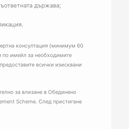
съответната държава;
ликация.
пертна консултация (минимум 60
и по имейл за необходимите
 предоставите всички изисквани
елно за влизане в Обединено
tlement Scheme. След пристигане