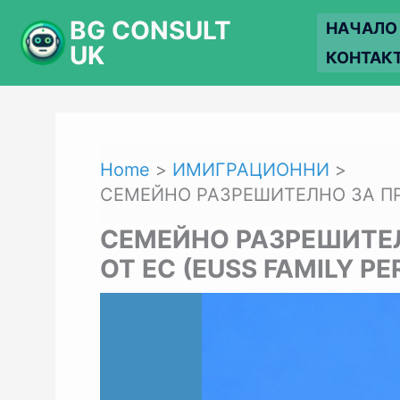
Skip
BG CONSULT
НАЧАЛО
to
UK
КОНТАК
content
Home
ИМИГРАЦИОННИ
СЕМЕЙНО РАЗРЕШИТЕЛНО ЗА ПРИ
СЕМЕЙНО РАЗРЕШИТЕЛ
ОТ ЕС (EUSS FAMILY PE