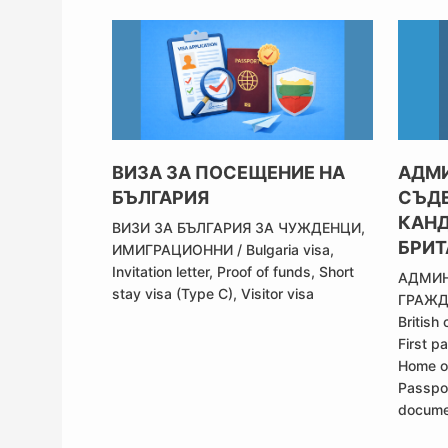
ВИЗА ЗА ПОСЕЩЕНИЕ НА
АДМ
БЪЛГАРИЯ
СЪДЕ
КАНД
ВИЗИ ЗА БЪЛГАРИЯ ЗА ЧУЖДЕНЦИ
,
БРИТ
ИМИГРАЦИОННИ
/
Bulgaria visa
,
Invitation letter
,
Proof of funds
,
Short
АДМИН
stay visa (Type C)
,
Visitor visa
ГРАЖД
British 
First p
Home o
Passpor
docume