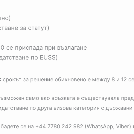
лно)
тване за статут)
0
00 се приспада при възлагане
датстване по EUSS)
:
срокът за решение обикновено е между 8 и 12 с
ъзможен само ако връзката е съществувала преди 3
датстване по друга визова категория с държавни 
бадете се на +44 7780 242 982 (WhatsApp, Viber)