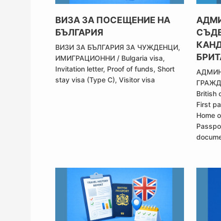
ВИЗА ЗА ПОСЕЩЕНИЕ НА
АДМ
БЪЛГАРИЯ
СЪДЕ
КАНД
ВИЗИ ЗА БЪЛГАРИЯ ЗА ЧУЖДЕНЦИ
,
БРИТ
ИМИГРАЦИОННИ
/
Bulgaria visa
,
Invitation letter
,
Proof of funds
,
Short
АДМИН
stay visa (Type C)
,
Visitor visa
ГРАЖД
British 
First p
Home o
Passpor
docume