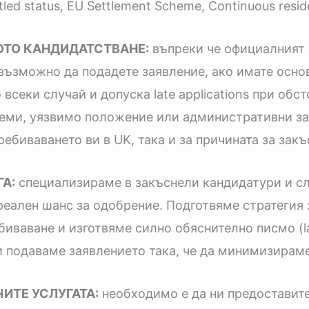
ettled status, EU Settlement Scheme, Continuous resi
ТО КАНДИДАТСТВАНЕ:
въпреки че официалният 
 възможно да подадете заявление, ако имате осно
секи случай и допуска late applications при обст
ми, уязвимо положение или административни зат
ебиваването ви в UK, така и за причината за закъ
А:
специализираме в закъснели кандидатури и с
реален шанс за одобрение. Подготвяме стратегия 
ваване и изготвяме силно обяснително писмо (late
 подаваме заявлението така, че да минимизираме
ИТЕ УСЛУГАТА:
необходимо е да ни предоставит