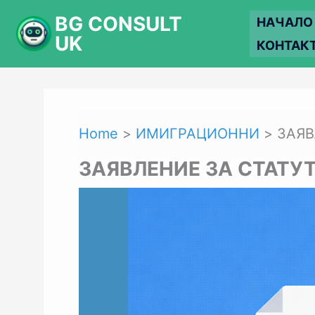
Skip
BG CONSULT
НАЧАЛО
to
UK
КОНТАК
content
Home
ИМИГРАЦИОННИ
ЗАЯВ
ЗАЯВЛЕНИЕ ЗА СТАТУТ