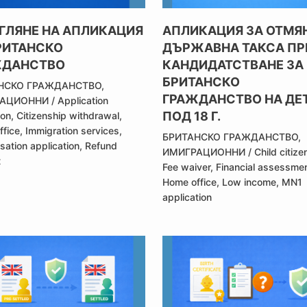
ГЛЯНЕ НА АПЛИКАЦИЯ
АПЛИКАЦИЯ ЗА ОТМЯ
РИТАНСКО
ДЪРЖАВНА ТАКСА ПР
ЖДАНСТВО
КАНДИДАТСТВАНЕ ЗА
БРИТАНСКО
НСКО ГРАЖДАНСТВО
,
ГРАЖДАНСТВО НА ДЕ
РАЦИОННИ
/
Application
ПОД 18 Г.
ion
,
Citizenship withdrawal
,
ffice
,
Immigration services
,
БРИТАНСКО ГРАЖДАНСТВО
,
isation application
,
Refund
ИМИГРАЦИОННИ
/
Child citize
t
Fee waiver
,
Financial assessme
Home office
,
Low income
,
MN1
application