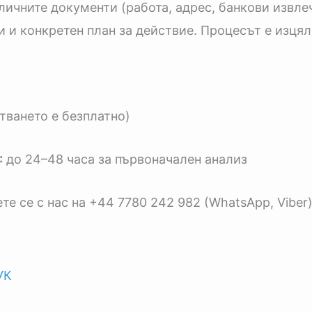
аличните документи (работа, адрес, банкови извле
и и конкретен план за действие. Процесът е изця
тването е безплатно)
:
до 24–48 часа за първоначален анализ
е се с нас на +44 7780 242 982 (WhatsApp, Viber
УК