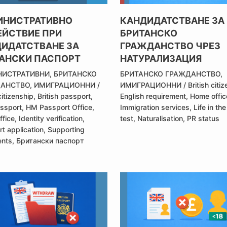
ИНИСТРАТИВНО
КАНДИДАТСТВАНЕ ЗА
ЙСТВИЕ ПРИ
БРИТАНСКО
ИДАТСТВАНЕ ЗА
ГРАЖДАНСТВО ЧРЕЗ
АНСКИ ПАСПОРТ
НАТУРАЛИЗАЦИЯ
ИСТРАТИВНИ
,
БРИТАНСКО
БРИТАНСКО ГРАЖДАНСТВО
,
АНСТВО
,
ИМИГРАЦИОННИ
/
ИМИГРАЦИОННИ
/
British citi
citizenship
,
British passport
,
English requirement
,
Home offic
assport
,
HM Passport Office
,
Immigration services
,
Life in th
ffice
,
Identity verification
,
test
,
Naturalisation
,
PR status
t application
,
Supporting
nts
,
Британски паспорт