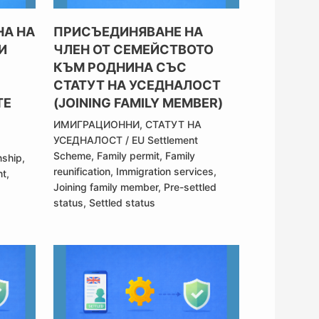
НА НА
ПРИСЪЕДИНЯВАНЕ НА
И
ЧЛЕН ОТ СЕМЕЙСТВОТО
КЪМ РОДНИНА СЪС
СТАТУТ НА УСЕДНАЛОСТ
ТЕ
(JOINING FAMILY MEMBER)
ИМИГРАЦИОННИ
,
СТАТУТ НА
УСЕДНАЛОСТ
/
EU Settlement
Scheme
,
Family permit
,
Family
nship
,
reunification
,
Immigration services
,
nt
,
Joining family member
,
Pre-settled
status
,
Settled status