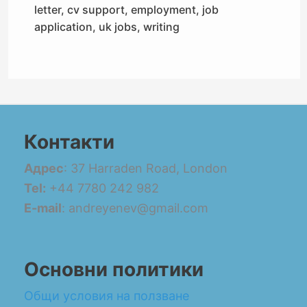
letter
,
cv support
,
employment
,
job
application
,
uk jobs
,
writing
Контакти
Адрес
: 37 Harraden Road, London
Tel:
+44 7780 242 982
E-mail
: andreyenev@gmail.com
Основни политики
Общи условия на ползване