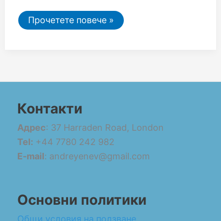
Прочетете повече »
Контакти
Адрес
: 37 Harraden Road, London
Tel:
+44 7780 242 982
E-mail
: andreyenev@gmail.com
Основни политики
Общи условия на ползване