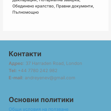
Обединено кралство
,
Правни документи
,
Пълномощно
Контакти
Адрес
: 37 Harraden Road, London
Tel:
+44 7780 242 982
E-mail
: andreyenev@gmail.com
Основни политики
Общи условия на ползване