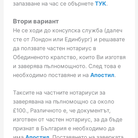
запазване на час се обърнете
ТУК
.
Втори вариант
Не се ходи до консулска служба (далеч
сте от Лондон или Единбург) и решавате
да ползвате частен нотариус в
Обединеното кралство, които Ви изготвя
и заверява пълномощното. След това е
необходимо поставяне и на
Апостил
.
Таксите на частните нотариуси за
заверявана на пълномощно са около
£100., Различното е, че документът,
изготвен от частен нотариус, за да бъде
признат в България е необходимо да
има
Апостил
. Поставянето на заверката