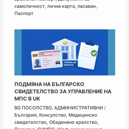
самоличност
,
лична карта
,
пасаван
,
Паспорт
ПОДМЯНА НА БЪЛГАРСКО
СВИДЕТЕЛСТВО ЗА УПРАВЛЕНИЕ НА
МПС В UK
BG ПОСОЛСТВО
,
АДМИНИСТРАТИВНИ
/
България
,
Консулство
,
Медицинско
свидетелство
,
Обединено кралство
,