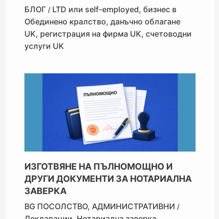
БЛОГ
LTD или self-employed
,
бизнес в
/
Обединено кралство
,
данъчно облагане
UK
,
регистрация на фирма UK
,
счетоводни
услуги UK
ИЗГОТВЯНЕ НА ПЪЛНОМОЩНО И
ДРУГИ ДОКУМЕНТИ ЗА НОТАРИАЛНА
ЗАВЕРКА
BG ПОСОЛСТВО
,
АДМИНИСТРАТИВНИ
/
Декларации
,
Нотариална заверка
,