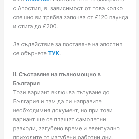
с Апостил, в зависимост от това колко
спешно ви трябва започва от £120 паунда
и стига до £200.
За съдействие за поставяне на апостил
се обърнете
ТУК
.
II. Съставяне на пълномощно в
България
Този вариант включва пътуване до
България и там да си направите
необходимия документ, но при този
вариант ще се плащат самолетни
разходи, загубено време и евентуално
приходите от изгубени работни дни.